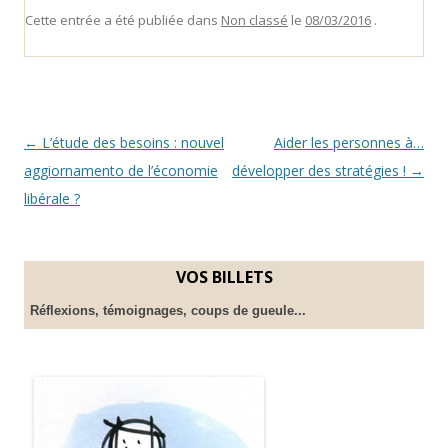
Cette entrée a été publiée dans
Non classé
le
08/03/2016
.
Navigation
←
L’étude des besoins : nouvel
Aider les personnes à…
des
aggiornamento de l’économie
développer des stratégies !
→
articles
libérale ?
VOS BILLETS
Réflexions, témoignages, coups de gueule...