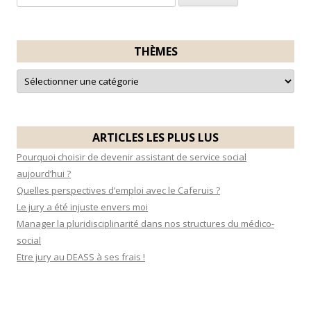
e
c
h
THÈMES
e
T
r
h
è
c
m
e
h
s
e
ARTICLES LES PLUS LUS
r
Pourquoi choisir de devenir assistant de service social
aujourd’hui ?
:
Quelles perspectives d’emploi avec le Caferuis ?
Le jury a été injuste envers moi
Manager la pluridisciplinarité dans nos structures du médico-
social
Etre jury au DEASS à ses frais !