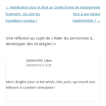
Navigation
←
Mobilisation pour le droit au
Quelle forme de management
des
logement : où sont les
face à une équipe
articles
travailleurs sociaux ?
expérimentée ?
→
Une réflexion au sujet de «
Aider les personnes à…
développer des stratégies !
»
GRAVIERE Lilian
24/04/2016 à 15:05
Merci Brigitte pour ce bel article, très juste, qui nourrit une
réflexion ô combien stimulante !