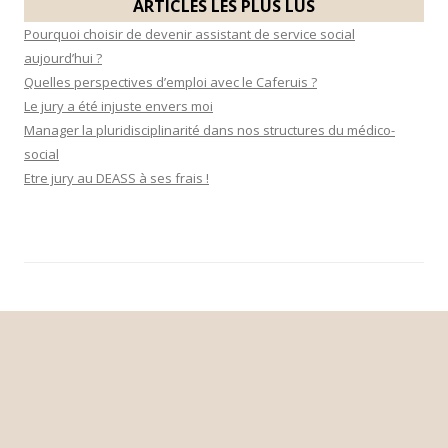
ARTICLES LES PLUS LUS
r
Pourquoi choisir de devenir assistant de service social
aujourd’hui ?
:
Quelles perspectives d’emploi avec le Caferuis ?
Le jury a été injuste envers moi
Manager la pluridisciplinarité dans nos structures du médico-
social
Etre jury au DEASS à ses frais !