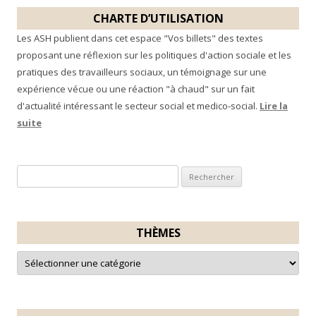
CHARTE D’UTILISATION
Les ASH publient dans cet espace "Vos billets" des textes
proposant une réflexion sur les politiques d'action sociale et les
pratiques des travailleurs sociaux, un témoignage sur une
expérience vécue ou une réaction "à chaud" sur un fait
d'actualité intéressant le secteur social et medico-social.
Lire la
suite
R
e
c
h
THÈMES
e
T
r
h
è
c
m
e
h
s
e