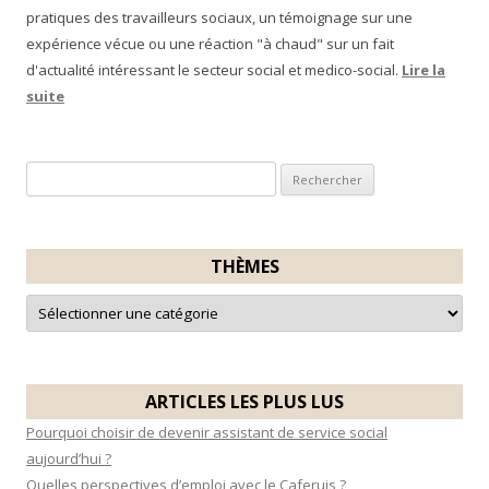
pratiques des travailleurs sociaux, un témoignage sur une
expérience vécue ou une réaction "à chaud" sur un fait
d'actualité intéressant le secteur social et medico-social.
Lire la
suite
R
e
c
h
THÈMES
e
T
r
h
è
c
m
e
h
s
e
ARTICLES LES PLUS LUS
r
Pourquoi choisir de devenir assistant de service social
aujourd’hui ?
:
Quelles perspectives d’emploi avec le Caferuis ?