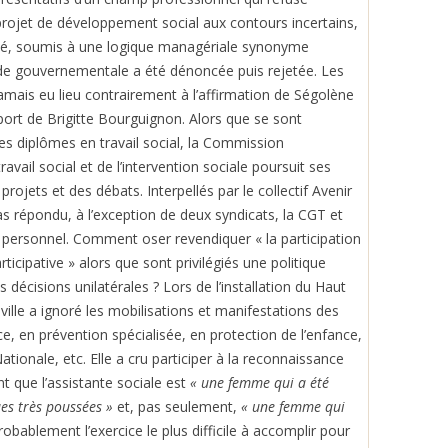
projet de développement social aux contours incertains,
ivé, soumis à une logique managériale synonyme
hode gouvernementale a été dénoncée puis rejetée. Les
jamais eu lieu contrairement à l’affirmation de Ségolène
pport de Brigitte Bourguignon. Alors que se sont
des diplômes en travail social, la Commission
avail social et de l’intervention sociale poursuit ses
 projets et des débats. Interpellés par le collectif Avenir
s répondu, à l’exception de deux syndicats, la CGT et
re personnel. Comment oser revendiquer « la participation
icipative » alors que sont privilégiés une politique
s décisions unilatérales ? Lors de l’installation du Haut
ville a ignoré les mobilisations et manifestations des
ce, en prévention spécialisée, en protection de l’enfance,
ationale, etc. Elle a cru participer à la reconnaissance
nt que l’assistante sociale est
« une femme qui a été
es très poussées »
et, pas seulement,
« une femme qui
probablement l’exercice le plus difficile à accomplir pour