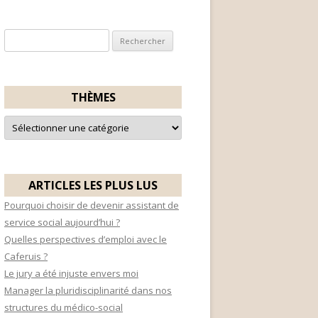
R
e
c
h
THÈMES
e
T
r
h
è
c
m
e
h
s
e
ARTICLES LES PLUS LUS
r
Pourquoi choisir de devenir assistant de
service social aujourd’hui ?
:
Quelles perspectives d’emploi avec le
Caferuis ?
Le jury a été injuste envers moi
Manager la pluridisciplinarité dans nos
structures du médico-social