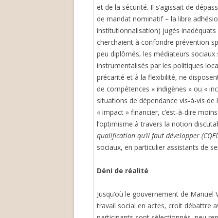
et de la sécurité. Il s’agissait de dépa
de mandat nominatif – la libre adhésio
institutionnalisation) jugés inadéquats 
cherchaient à confondre prévention spé
peu diplômés, les médiateurs sociaux s
instrumentalisés par les politiques loc
précarité et à la flexibilité, ne dispo
de compétences « indigènes » ou « inco
situations de dépendance vis-à-vis de 
« impact » financier, c’est-à-dire mo
l’optimisme à travers la notion discuta
qualification qu’il faut développer (CQF
sociaux, en particulier assistants de se
Déni de réalité
Jusqu’où le gouvernement de Manuel Vall
travail social en actes, croit débattre
participants sont sélectionnés, peu re