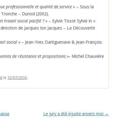
que professionnelle et qualité de service »
– Sous la
er Tronche – Dunod (2002).
 travail social pacifié ?
» – Sylvie Tissot Sylvie in «
a direction de Jacques Ion Jacques – La Découverte
ail social
» – Jean-Yves Dartiguenave & Jean-François
hemins de résistance et propositions
»- Michel Chauvière
sé
le
12/07/2016
.
passe
Le jury a été injuste envers moi
→