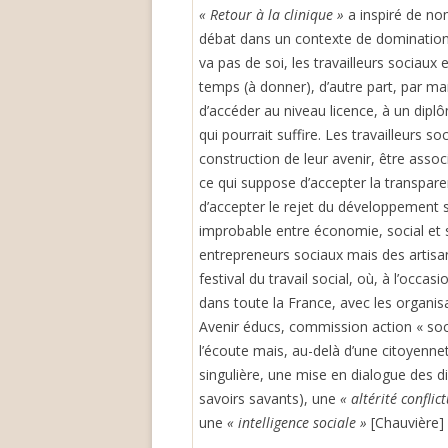
« Retour à la clinique »
a inspiré de no
débat dans un contexte de domination 
va pas de soi, les travailleurs sociau
temps (à donner), d’autre part, par m
d’accéder au niveau licence, à un dipl
qui pourrait suffire. Les travailleurs s
construction de leur avenir, être assoc
ce qui suppose d’accepter la transparen
d’accepter le rejet du développement soc
improbable entre économie, social et s
entrepreneurs sociaux mais des artisans
festival du travail social, où, à l’occ
dans toute la France, avec les organisa
Avenir éducs, commission action « socia
l’écoute mais, au-delà d’une citoyenne
singulière, une mise en dialogue des di
savoirs savants), une
« altérité conflic
une
« intelligence sociale »
[Chauvière] 