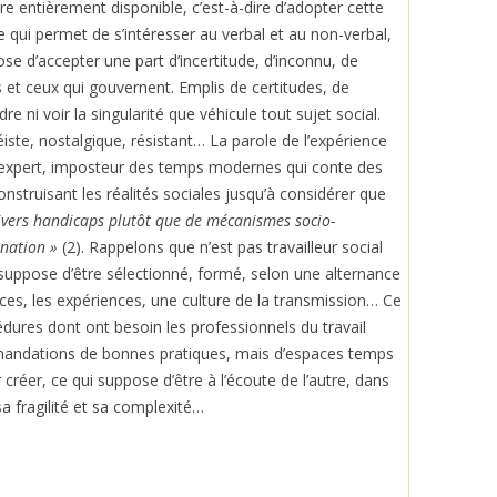
d’être entièrement disponible, c’est-à-dire d’adopter cette
e qui permet de s’intéresser au verbal et au non-verbal,
ose d’accepter une part d’incertitude, d’inconnu, de
 et ceux qui gouvernent. Emplis de certitudes, de
e ni voir la singularité que véhicule tout sujet social.
iste, nostalgique, résistant… La parole de l’expérience
 l’expert, imposteur des temps modernes qui conte des
nstruisant les réalités sociales jusqu’à considérer que
divers handicaps plutôt que de mécanismes socio-
nation »
(2). Rappelons que n’est pas travailleur social
l suppose d’être sélectionné, formé, selon une alternance
nces, les expériences, une culture de la transmission… Ce
dures dont ont besoin les professionnels du travail
mmandations de bonnes pratiques, mais d’espaces temps
 créer, ce qui suppose d’être à l’écoute de l’autre, dans
 sa fragilité et sa complexité…