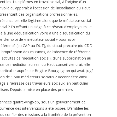
nt les 14 diplômes en travail social, à l’origine d’un
voilà qu’apparaît à l’occasion de l’installation du Haut
eprésentant des organisations professionnelles,
résence est-elle légitime alors que le médiateur social
cial ? En offrant un siège à ce réseau d’employeurs, le
 à une déqualification voire à une disqualification du
ffres d’emploi de « médiateur social » pour avoir
référencé (du CAP au DUT), du statut précaire (du CDD
l’imprécision des missions, de l’absence de référentiel
s activités de médiation social), d’une subordination au
rance médiation au sein du Haut conseil viendrait-elle
articulier auprès de Brigitte Bourguignon qui avait jugé
ion de 1.500 médiateurs sociaux ? Reconnaître ainsi
 à l’adresse des travailleurs sociaux, en particulier
lisée. Depuis la mise en place des premiers
 années quatre-vingt-dix, sous un gouvernement de
currence des interventions a été posée. D’emblée les
s confier des missions à la frontière de la prévention