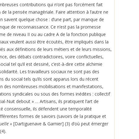
mbreuses contributions qui n’ont pas forcément fait
de la pensée managériale. Faire attention à l’autre ne
x en savent quelque chose : d’une part, par manque de
anque de reconnaissance. Ce n’est pas la promesse
ôme de niveau II ou au cadre A de la fonction publique
ociaux veulent aussi être écoutés, être impliqués dans la
iés aux définitions de leurs métiers et de leurs missions,
ce, des débats contradictoires, voire conflictuelles,
ial tel qu’il est dessiné, c’est-à-dire cette alchimie
olidarité. Les travailleurs sociaux ne sont pas des
 du social tels qu’ils sont apparus lors du récent
asion des nombreuses mobilisations et manifestations,
tions syndicales ou sous des formes inédites : collectif
l-Nuit debout » … Artisans, ils pratiquent l’art de
té consensuelle, ils défendent une temporalité
fférentes formes de savoirs (savoirs de la pratique et
tuelle »
[Dartiguenave & Garnier] (3) d’où peut émerger
(4).