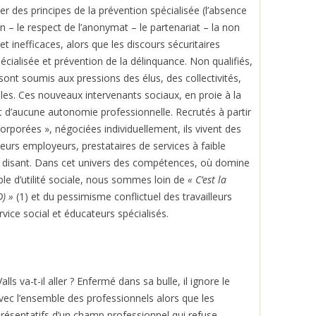
sser des principes de la prévention spécialisée (l’absence
n – le respect de l’anonymat – le partenariat – la non
et inefficaces, alors que les discours sécuritaires
cialisée et prévention de la délinquance. Non qualifiés,
ont soumis aux pressions des élus, des collectivités,
ales. Ces nouveaux intervenants sociaux, en proie à la
sent d’aucune autonomie professionnelle. Recrutés à partir
rporées », négociées individuellement, ils vivent des
leurs employeurs, prestataires de services à faible
ins disant. Dans cet univers des compétences, où domine
ble d’utilité sociale, nous sommes loin de
« C’est la
D) »
(1) et du pessimisme conflictuel des travailleurs
rvice social et éducateurs spécialisés.
s va-t-il aller ? Enfermé dans sa bulle, il ignore le
 avec l’ensemble des professionnels alors que les
présentatifs d’un champ professionnel qui refuse