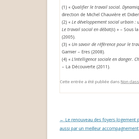
(1) «
Qualifier le travail social. Dynami
direction de Michel Chauvière et Didi
(2) «
Le développement social urbain : un
Le travail social en débat(s
) » – Sous l
(2005).
(3) «
Un savoir de référence pour le trav
Garnier – Eres (2008).
(4) «
L’intelligence sociale en danger. C
– La Découverte (2011).
Cette entrée a été publiée dans
Non clas
Navigation
←
Le renouveau des foyers-logement 
des
aussi par un meilleur accompagnement
articles