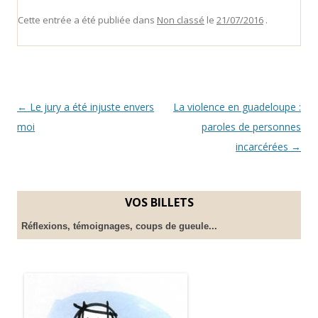
Cette entrée a été publiée dans
Non classé
le
21/07/2016
.
Navigation
←
Le jury a été injuste envers
La violence en guadeloupe :
des
moi
paroles de personnes
articles
incarcérées
→
VOS BILLETS
Réflexions, témoignages, coups de gueule...