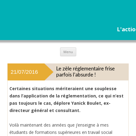
L'actio
Aller
Menu
au
contenu
Le zèle réglementaire frise
21/07/2016
parfois l’absurde !
Certaines situations mériteraient une souplesse
dans l’application de la réglementation, ce qui n’est
pas toujours le cas, déplore Yanick Boulet, ex-
directeur général et consultant.
Voilà maintenant des années que j’enseigne à mes
étudiants de formations supérieures en travail social