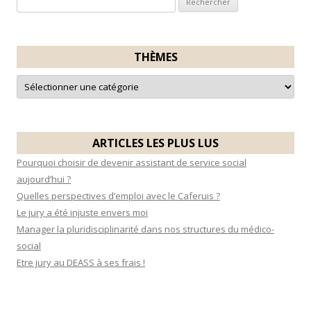
e
c
h
THÈMES
e
T
r
h
è
c
m
e
h
s
e
ARTICLES LES PLUS LUS
r
Pourquoi choisir de devenir assistant de service social
aujourd’hui ?
:
Quelles perspectives d’emploi avec le Caferuis ?
Le jury a été injuste envers moi
Manager la pluridisciplinarité dans nos structures du médico-
social
Etre jury au DEASS à ses frais !